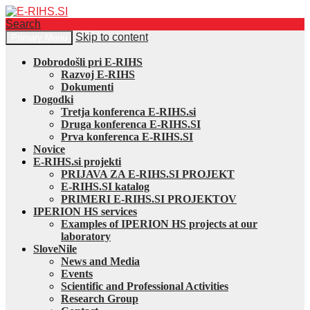
Search
Skip to content
Primary Menu
E-RIHS.SI
Dobrodošli pri E-RIHS
Razvoj E-RIHS
Dokumenti
Dogodki
Tretja konferenca E-RIHS.si
Druga konferenca E-RIHS.SI
Prva konferenca E-RIHS.SI
Novice
E-RIHS.si projekti
PRIJAVA ZA E-RIHS.SI PROJEKT
E-RIHS.SI katalog
PRIMERI E-RIHS.SI PROJEKTOV
IPERION HS services
Examples of IPERION HS projects at our
laboratory
SloveNile
News and Media
Events
Scientific and Professional Activities
Research Group