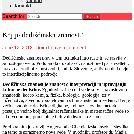
Contact
Kontakt
Search for:
Kaj je dediščinska znanost?
June 12, 2018
admin
Leave a comment
Dediščinska znanost prav v tem trenutku hitro raste in se razvija v
samostojno vedo. Podobno kot okoljska znanost pred par desetletji,
prav zdaj vodilni znanstveniki, tudi iz Slovenije, aktivno oblikujejo
to interdisciplinarno področje.
Dediščinska znanost je znanost o interpretaciji in upravljanju
kulturne dediščine.
Zgodovinski temelji vede so v naravoslovnih
znanostih, kot so kemija, fizika, biologija, geologija, ter v
inženirstvu, a vedno v sodelovanju s humanističnimi vedami. Ker je
večina sodobne dediščine digitalne, tudi raziskovalne metode
postajajo vedno bolj digitalne: računalniške in matematične vede so
tako vedno bolj pomembne tudi v dediščinski znanosti.
Pred kratkim je v reviji Angewandte Chemie izšla posebna številka
na temo te sorazmerno nove vede. V uvodniku profesor dr. Matija