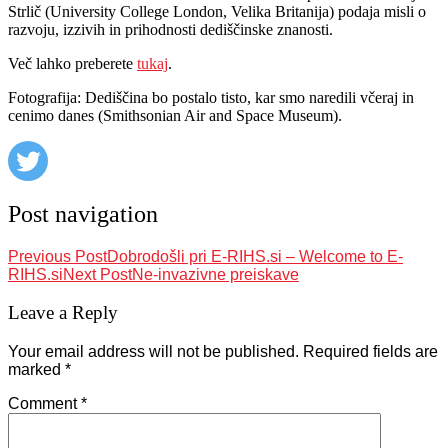
Strlič (University College London, Velika Britanija) podaja misli o
razvoju, izzivih in prihodnosti dediščinske znanosti.
Več lahko preberete
tukaj
.
Fotografija: Dediščina bo postalo tisto, kar smo naredili včeraj in
cenimo danes (Smithsonian Air and Space Museum).
Post navigation
Previous Post
Dobrodošli pri E-RIHS.si – Welcome to E-
RIHS.si
Next Post
Ne-invazivne preiskave
Leave a Reply
Your email address will not be published.
Required fields are
marked
*
Comment
*