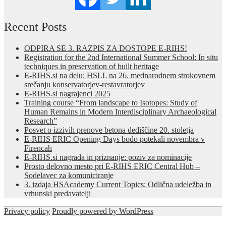
Recent Posts
ODPIRA SE 3. RAZPIS ZA DOSTOPE E-RIHS!
Registration for the 2nd International Summer School: In situ
techniques in preservation of built heritage
E-RIHS.si na delu: HSLL na 26. mednarodnem strokovnem
srečanju konservatorjev-restavratorjev
E-RIHS.si nagrajenci 2025
Training course “From landscape to Isotopes: Study of
Human Remains in Modern Interdisciplinary Archaeological
Research”
Posvet o izzivih prenove betona dediščine 20. stoletja
E-RIHS ERIC Opening Days bodo potekali novembra v
Firencah
E-RIHS.si nagrada in priznanje: poziv za nominacije
Prosto delovno mesto pri E-RIHS ERIC Central Hub –
Sodelavec za komuniciranje
3. izdaja HSAcademy Current Topics: Odlična udeležba in
vrhunski predavatelji
Privacy policy
Proudly powered by WordPress