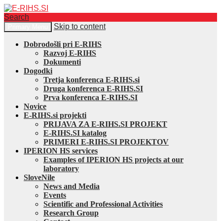
Search
Skip to content
Primary Menu
E-RIHS.SI
Dobrodošli pri E-RIHS
Razvoj E-RIHS
Dokumenti
Dogodki
Tretja konferenca E-RIHS.si
Druga konferenca E-RIHS.SI
Prva konferenca E-RIHS.SI
Novice
E-RIHS.si projekti
PRIJAVA ZA E-RIHS.SI PROJEKT
E-RIHS.SI katalog
PRIMERI E-RIHS.SI PROJEKTOV
IPERION HS services
Examples of IPERION HS projects at our
laboratory
SloveNile
News and Media
Events
Scientific and Professional Activities
Research Group