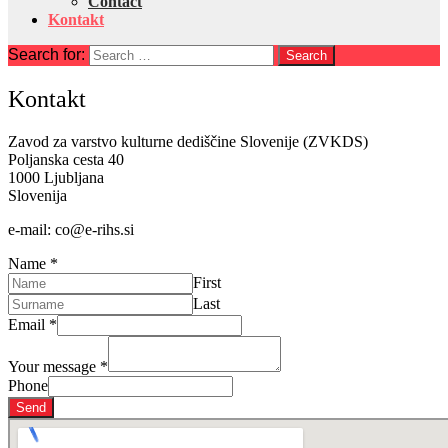
Contact
Kontakt
Search for:
Kontakt
Zavod za varstvo kulturne dediščine Slovenije (ZVKDS)
Poljanska cesta 40
1000 Ljubljana
Slovenija
e-mail: co@e-rihs.si
Name
*
First
Last
Email
*
Your message
*
Phone
Send