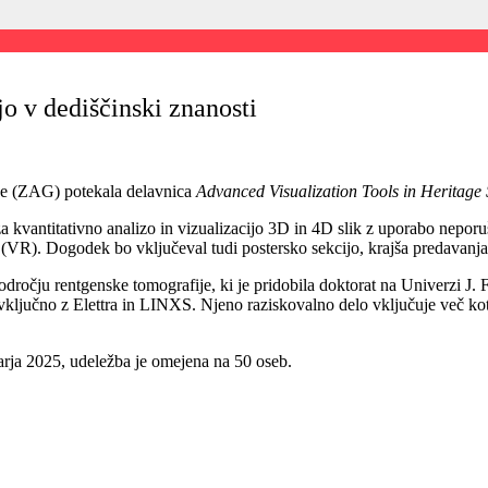
jo v dediščinski znanosti
je (ZAG) potekala delavnica
Advanced Visualization Tools in Heritage
kvantitativno analizo in vizualizacijo 3D in 4D slik z uporabo nepor
t (VR). Dogodek bo vključeval tudi postersko sekcijo, krajša predavanja
dročju rentgenske tomografije, ki je pridobila doktorat na Univerzi J.
 vključno z Elettra in LINXS. Njeno raziskovalno delo vključuje več k
uarja 2025, udeležba je omejena na 50 oseb.