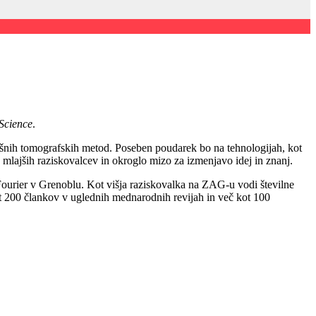
 Science
.
ušnih tomografskih metod. Poseben poudarek bo na tehnologijah, kot
 mlajših raziskovalcev in okroglo mizo za izmenjavo idej in znanj.
 Fourier v Grenoblu. Kot višja raziskovalka na ZAG-u vodi številne
ot 200 člankov v uglednih mednarodnih revijah in več kot 100