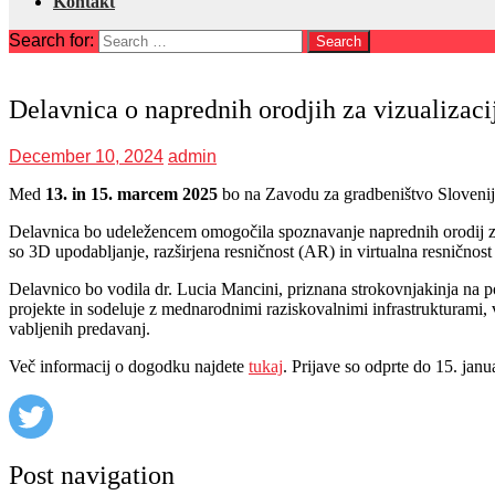
Kontakt
Search for:
Delavnica o naprednih orodjih za vizualizaci
December 10, 2024
admin
Med
13. in 15. marcem 2025
bo na Zavodu za gradbeništvo Sloveni
Delavnica bo udeležencem omogočila spoznavanje naprednih orodij za 
so 3D upodabljanje, razširjena resničnost (AR) in virtualna resničnos
Delavnico bo vodila dr. Lucia Mancini, priznana strokovnjakinja na po
projekte in sodeluje z mednarodnimi raziskovalnimi infrastrukturami,
vabljenih predavanj.
Več informacij o dogodku najdete
tukaj
. Prijave so odprte do 15. jan
Post navigation