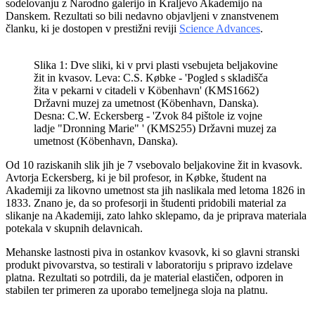
sodelovanju z Narodno galerijo in Kraljevo Akademijo na
Danskem. Rezultati so bili nedavno objavljeni v znanstvenem
članku, ki je dostopen v prestižni reviji
Science Advances
.
Slika 1: Dve sliki, ki v prvi plasti vsebujeta beljakovine
žit in kvasov. Leva: C.S. Købke - 'Pogled s skladišča
žita v pekarni v citadeli v Köbenhavn' (KMS1662)
Državni muzej za umetnost (Köbenhavn, Danska).
Desna: C.W. Eckersberg - 'Zvok 84 pištole iz vojne
ladje "Dronning Marie" ' (KMS255) Državni muzej za
umetnost (Köbenhavn, Danska).
Od 10 raziskanih slik jih je 7 vsebovalo beljakovine žit in kvasovk.
Avtorja Eckersberg, ki je bil profesor, in Købke,
študent
na
Akademiji za likovno umetnost sta jih naslikala med letoma 1826 in
1833. Znano je, da so profesorji in študenti pridobili material za
slikanje na Akademiji, zato lahko sklepamo, da je priprava materiala
potekala v skupnih delavnicah.
Mehanske lastnosti piva in ostankov kvasovk, ki so glavni stranski
produkt pivovarstva, so testirali v laboratoriju s pripravo izdelave
platna. Rezultati so potrdili, da je material elastičen, odporen in
stabilen ter primeren za uporabo temeljnega sloja na platnu.