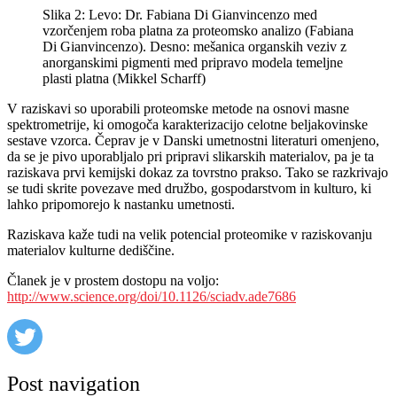
Slika 2: Levo: Dr. Fabiana Di Gianvincenzo med
vzorčenjem roba platna za proteomsko analizo (Fabiana
Di Gianvincenzo). Desno: mešanica organskih veziv z
anorganskimi pigmenti med pripravo modela temeljne
plasti platna (Mikkel Scharff)
V raziskavi so uporabili proteomske metode na osnovi masne
spektrometrije, ki omogoča karakterizacijo celotne beljakovinske
sestave vzorca. Čeprav je v Danski umetnostni literaturi omenjeno,
da se je pivo uporabljalo pri pripravi slikarskih materialov, pa je ta
raziskava prvi kemijski dokaz za tovrstno prakso. Tako se razkrivajo
se tudi skrite povezave med družbo, gospodarstvom in kulturo, ki
lahko pripomorejo k nastanku umetnosti.
Raziskava kaže tudi na velik potencial proteomike v raziskovanju
materialov kulturne dediščine.
Članek je v prostem dostopu na voljo:
http://www.science.org/doi/10.1126/sciadv.ade7686
Post navigation