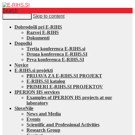
Search
Skip to content
Primary Menu
E-RIHS.SI
Dobrodošli pri E-RIHS
Razvoj E-RIHS
Dokumenti
Dogodki
Tretja konferenca E-RIHS.si
Druga konferenca E-RIHS.SI
Prva konferenca E-RIHS.SI
Novice
E-RIHS.si projekti
PRIJAVA ZA E-RIHS.SI PROJEKT
E-RIHS.SI katalog
PRIMERI E-RIHS.SI PROJEKTOV
IPERION HS services
Examples of IPERION HS projects at our
laboratory
SloveNile
News and Media
Events
Scientific and Professional Activities
Research Group