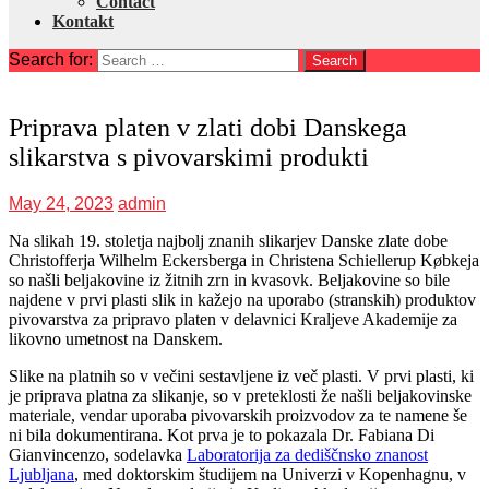
Contact
Kontakt
Search for:
Priprava platen v zlati dobi Danskega
slikarstva s pivovarskimi produkti
May 24, 2023
admin
Na slikah 19. stoletja najbolj znanih slikarjev Danske zlate dobe
Christofferja Wilhelm Eckersberga in Christena Schiellerup Købkeja
so našli beljakovine iz žitnih zrn in kvasovk. Beljakovine so bile
najdene v prvi plasti slik in kažejo na uporabo (stranskih) produktov
pivovarstva za pripravo platen v delavnici Kraljeve Akademije za
likovno umetnost na Danskem.
Slike na platnih so v večini sestavljene iz več plasti. V prvi plasti, ki
je priprava platna za slikanje, so v preteklosti že našli beljakovinske
materiale, vendar uporaba pivovarskih proizvodov za te namene še
ni bila dokumentirana. Kot prva je to pokazala Dr. Fabiana Di
Gianvincenzo, sodelavka
Laboratorija za dediščnsko znanost
Ljubljana
, med doktorskim študijem na Univerzi v Kopenhagnu, v