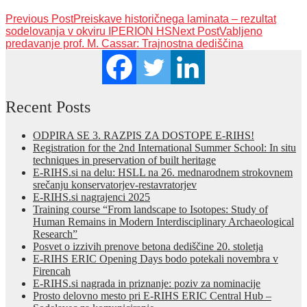
Previous Post
Preiskave historičnega laminata – rezultat
sodelovanja v okviru IPERION HS
Next Post
Vabljeno
predavanje prof. M. Cassar: Trajnostna dediščina
Recent Posts
ODPIRA SE 3. RAZPIS ZA DOSTOPE E-RIHS!
Registration for the 2nd International Summer School: In situ
techniques in preservation of built heritage
E-RIHS.si na delu: HSLL na 26. mednarodnem strokovnem
srečanju konservatorjev-restavratorjev
E-RIHS.si nagrajenci 2025
Training course “From landscape to Isotopes: Study of
Human Remains in Modern Interdisciplinary Archaeological
Research”
Posvet o izzivih prenove betona dediščine 20. stoletja
E-RIHS ERIC Opening Days bodo potekali novembra v
Firencah
E-RIHS.si nagrada in priznanje: poziv za nominacije
Prosto delovno mesto pri E-RIHS ERIC Central Hub –