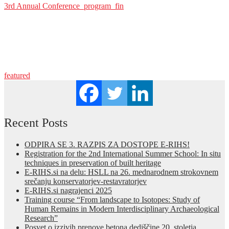
3rd Annual Conference_program_fin
featured
Recent Posts
ODPIRA SE 3. RAZPIS ZA DOSTOPE E-RIHS!
Registration for the 2nd International Summer School: In situ
techniques in preservation of built heritage
E-RIHS.si na delu: HSLL na 26. mednarodnem strokovnem
srečanju konservatorjev-restavratorjev
E-RIHS.si nagrajenci 2025
Training course “From landscape to Isotopes: Study of
Human Remains in Modern Interdisciplinary Archaeological
Research”
Posvet o izzivih prenove betona dediščine 20. stoletja