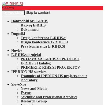
Search
Skip to content
Primary Menu
E-RIHS.SI
Dobrodošli pri E-RIHS
Razvoj E-RIHS
Dokumenti
Dogodki
Tretja konferenca E-RIHS.si
Druga konferenca E-RIHS.SI
Prva konferenca E-RIHS.SI
Novice
E-RIHS.si projekti
PRIJAVA ZA E-RIHS.SI PROJEKT
E-RIHS.SI katalog
PRIMERI E-RIHS.SI PROJEKTOV
IPERION HS services
Examples of IPERION HS projects at our
laboratory
SloveNile
News and Media
Events
Scientific and Professional Activities
Research Group