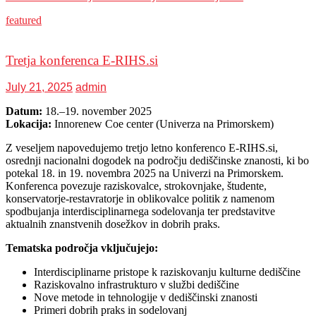
featured
Tretja konferenca E-RIHS.si
July 21, 2025
admin
Datum:
18.–19. november 2025
Lokacija:
Innorenew Coe center (Univerza na Primorskem)
Z veseljem napovedujemo tretjo letno konferenco E-RIHS.si,
osrednji nacionalni dogodek na področju dediščinske znanosti, ki bo
potekal 18. in 19. novembra 2025 na Univerzi na Primorskem.
Konferenca povezuje raziskovalce, strokovnjake, študente,
konservatorje-restavratorje in oblikovalce politik z namenom
spodbujanja interdisciplinarnega sodelovanja ter predstavitve
aktualnih znanstvenih dosežkov in dobrih praks.
Tematska področja vključujejo:
Interdisciplinarne pristope k raziskovanju kulturne dediščine
Raziskovalno infrastrukturo v službi dediščine
Nove metode in tehnologije v dediščinski znanosti
Primeri dobrih praks in sodelovanj