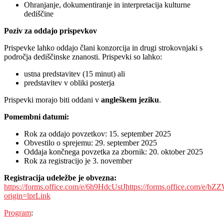
Ohranjanje, dokumentiranje in interpretacija kulturne
dediščine
Poziv za oddajo prispevkov
Prispevke lahko oddajo člani konzorcija in drugi strokovnjaki s
področja dediščinske znanosti. Prispevki so lahko:
ustna predstavitev (15 minut) ali
predstavitev v obliki posterja
Prispevki morajo biti oddani v
angleškem jeziku
.
Pomembni datumi:
Rok za oddajo povzetkov: 15. september 2025
Obvestilo o sprejemu: 29. september 2025
Oddaja končnega povzetka za zbornik: 20. oktober 2025
Rok za registracijo je 3. november
Registracija udeležbe je obvezna:
https://forms.office.com/e/6h9HdcUstJhttps://forms.office.com/e/
origin=lprLink
Program
: