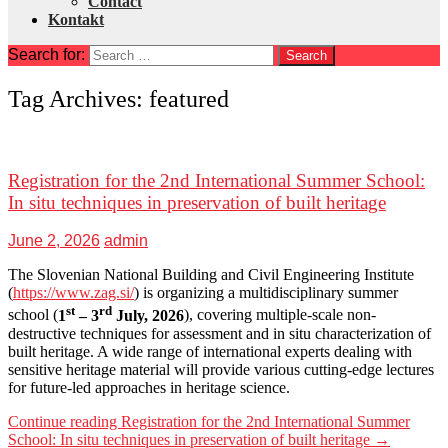
Contact
Kontakt
Search for:
Tag Archives: featured
Registration for the 2nd International Summer School:
In situ techniques in preservation of built heritage
June 2, 2026
admin
The Slovenian National Building and Civil Engineering Institute
(
https://www.zag.si/
) is organizing a multidisciplinary summer
st
rd
school (
1
– 3
July, 2026
), covering multiple-scale non-
destructive techniques for assessment and in situ characterization of
built heritage. A wide range of international experts dealing with
sensitive heritage material will provide various cutting-edge lectures
for future-led approaches in heritage science.
Continue reading
Registration for the 2nd International Summer
School: In situ techniques in preservation of built heritage
→