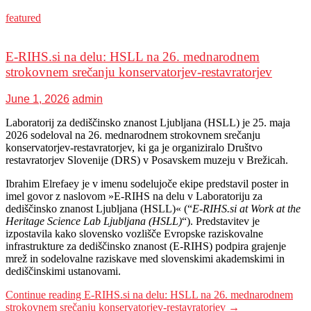
featured
E-RIHS.si na delu: HSLL na 26. mednarodnem
strokovnem srečanju konservatorjev-restavratorjev
June 1, 2026
admin
Laboratorij za dediščinsko znanost Ljubljana (HSLL) je 25. maja
2026 sodeloval na 26. mednarodnem strokovnem srečanju
konservatorjev-restavratorjev, ki ga je organiziralo Društvo
restavratorjev Slovenije (DRS) v Posavskem muzeju v Brežicah.
Ibrahim Elrefaey je v imenu sodelujoče ekipe predstavil poster in
imel govor z naslovom »E-RIHS na delu v Laboratoriju za
dediščinsko znanost Ljubljana (HSLL)« (“
E-RIHS.si at Work at the
Heritage Science Lab Ljubljana
(HSLL)
“). Predstavitev je
izpostavila kako slovensko vozlišče Evropske raziskovalne
infrastrukture za dediščinsko znanost (E-RIHS) podpira grajenje
mrež in sodelovalne raziskave med slovenskimi akademskimi in
dediščinskimi ustanovami.
Continue reading
E-RIHS.si na delu: HSLL na 26. mednarodnem
strokovnem srečanju konservatorjev-restavratorjev
→