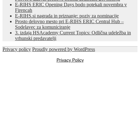
E-RIHS ERIC Opening Days bodo potekali novembra v
Firencah
E-RIHS.si nagrada in priznanje: poziv za nominacije
Prosto delovno mesto pri E-RIHS ERIC Central Hub –
Sodelavec za komuniciranje
3. izdaja HSAcademy Current Topics: Odlična udeležba in
vrhunski predavatelji
Privacy policy
Proudly powered by WordPress
Privacy Policy