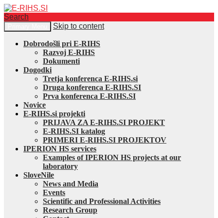
Search
Skip to content
Primary Menu
E-RIHS.SI
Dobrodošli pri E-RIHS
Razvoj E-RIHS
Dokumenti
Dogodki
Tretja konferenca E-RIHS.si
Druga konferenca E-RIHS.SI
Prva konferenca E-RIHS.SI
Novice
E-RIHS.si projekti
PRIJAVA ZA E-RIHS.SI PROJEKT
E-RIHS.SI katalog
PRIMERI E-RIHS.SI PROJEKTOV
IPERION HS services
Examples of IPERION HS projects at our
laboratory
SloveNile
News and Media
Events
Scientific and Professional Activities
Research Group