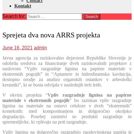
Contact
Kontakt
Search for:
Sprejeta dva nova ARRS projekta
June 16, 2021
admin
Javna agencija za raziskovalno dejavnost Republike Slovenije je
odobrila sredstva za financiranje dveh raziskovalnih projektov z
naslovom “Vpliv razgradnje lignina na papirne materiale v
ekstremnih pogojih” in “Aptamere in hidrodinamska kavitacija,
dostopno orodje za analizo organskih ostankov v arheološki
keramiki”, ki se bosta odvijala v naslednjih treh letih.
V okviru projekta “
Vpliv razgradnje lignina na papirne
materiale v ekstremnih pogojih
” bo raziskan vpliv razgradnje
lignina na materiale na osnovi celuloze v dveh “ekstremnih”
kontekstih: med kompostiranjem in dolgoročno okoljsko
degradacijo. Posebej zanimivi so produkti razgradnje in
spremenljivke, ki vplivajo na poti razgradnje.
Vpliv lignina na dolgoročno razgradnjo zgodovinskega papirja je