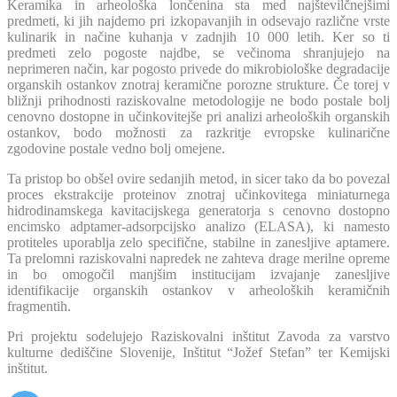
Keramika in arheološka lončenina sta med najštevilčnejšimi
predmeti, ki jih najdemo pri izkopavanjih in odsevajo različne vrste
kulinarik in načine kuhanja v zadnjih 10 000 letih. Ker so ti
predmeti zelo pogoste najdbe, se večinoma shranjujejo na
neprimeren način, kar pogosto privede do mikrobiološke degradacije
organskih ostankov znotraj keramične porozne strukture.
Če torej v
bližnji prihodnosti raziskovalne metodologije ne bodo postale bolj
cenovno dostopne in učinkovitejše pri analizi arheoloških organskih
ostankov, bodo možnosti za razkritje evropske kulinarične
zgodovine postale vedno bolj omejene.
Ta pristop bo obšel ovire sedanjih metod, in sicer tako da bo povezal
proces ekstrakcije proteinov znotraj učinkovitega miniaturnega
hidrodinamskega kavitacijskega generatorja s cenovno dostopno
encimsko adptamer-adsorpcijsko analizo (ELASA), ki namesto
protiteles uporablja zelo specifične, stabilne in zanesljive aptamere.
Ta prelomni raziskovalni napredek ne zahteva drage merilne opreme
in bo omogočil manjšim institucijam izvajanje zanesljive
identifikacije organskih ostankov v arheoloških keramičnih
fragmentih.
Pri projektu sodelujejo Raziskovalni inštitut Zavoda za varstvo
kulturne dediščine Slovenije, Inštitut “Jožef Stefan” ter Kemijski
inštitut.