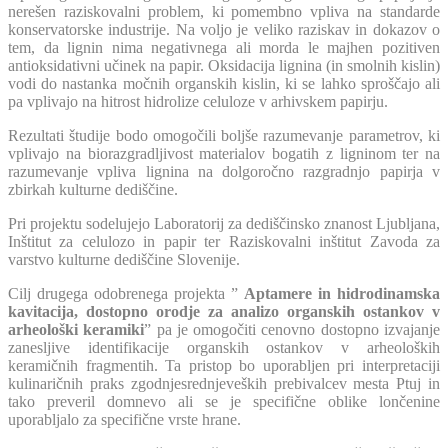
nerešen raziskovalni problem, ki pomembno vpliva na standarde
konservatorske industrije. Na voljo je veliko raziskav in dokazov o
tem, da lignin nima negativnega ali morda le majhen pozitiven
antioksidativni učinek na papir. Oksidacija lignina (in smolnih kislin)
vodi do nastanka močnih organskih kislin, ki se lahko sproščajo ali
pa vplivajo na hitrost hidrolize celuloze v arhivskem papirju.
Rezultati študije bodo omogočili boljše razumevanje parametrov, ki
vplivajo na biorazgradljivost materialov bogatih z ligninom ter na
razumevanje vpliva lignina na dolgoročno razgradnjo papirja v
zbirkah kulturne dediščine.
Pri projektu sodelujejo Laboratorij za dediščinsko znanost Ljubljana,
Inštitut za celulozo in papir ter Raziskovalni inštitut Zavoda za
varstvo kulturne dediščine Slovenije.
Cilj drugega odobrenega projekta ”
Aptamere in hidrodinamska
kavitacija, dostopno orodje za analizo organskih ostankov v
arheološki keramiki
” pa je omogočiti cenovno dostopno izvajanje
zanesljive identifikacije organskih ostankov v arheoloških
keramičnih fragmentih. Ta pristop bo uporabljen pri interpretaciji
kulinaričnih praks zgodnjesrednjeveških prebivalcev mesta Ptuj in
tako preveril domnevo ali se je specifične oblike lončenine
uporabljalo za specifične vrste hrane.