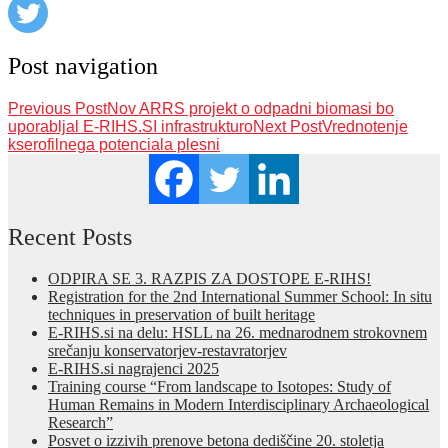
Post navigation
Previous Post
Nov ARRS projekt o odpadni biomasi bo
uporabljal E-RIHS.SI infrastrukturo
Next Post
Vrednotenje
kserofilnega potenciala plesni
Recent Posts
ODPIRA SE 3. RAZPIS ZA DOSTOPE E-RIHS!
Registration for the 2nd International Summer School: In situ
techniques in preservation of built heritage
E-RIHS.si na delu: HSLL na 26. mednarodnem strokovnem
srečanju konservatorjev-restavratorjev
E-RIHS.si nagrajenci 2025
Training course “From landscape to Isotopes: Study of
Human Remains in Modern Interdisciplinary Archaeological
Research”
Posvet o izzivih prenove betona dediščine 20. stoletja